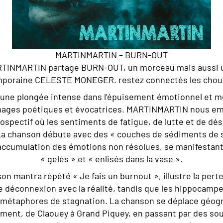
MARTINMARTIN – BURN-OUT
RTINMARTIN partage BURN-OUT, un morceau mais aussi un 
mporaine
CELESTE MONEGER
. restez connectés les chou
 une plongée intense dans l’épuisement émotionnel et m
images poétiques et évocatrices. MARTINMARTIN nous e
ospectif où les sentiments de fatigue, de lutte et de dé
a chanson débute avec des « couches de sédiments de 
’accumulation des émotions non résolues, se manifestant
« gelés » et « enlisés dans la vase ».
son mantra répété « Je fais un burnout », illustre la perte
e déconnexion avec la réalité, tandis que les hippocamp
 métaphores de stagnation. La chanson se déplace géog
ment, de Claouey à Grand Piquey, en passant par des sou