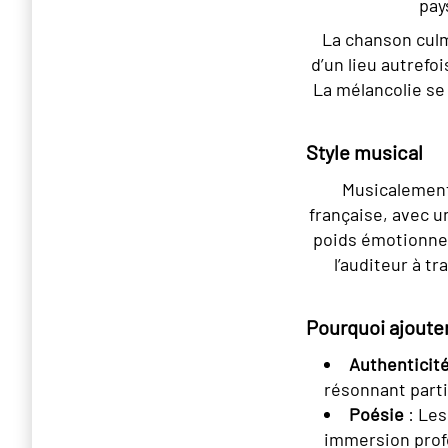
pay
La chanson culm
d’un lieu autrefo
La mélancolie se 
Style musical
Musicalement
française, avec u
poids émotionnel
l’auditeur à t
Pourquoi ajouter
Authenticit
résonnant part
Poésie
: Les
immersion profo