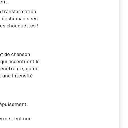
ent.
a transformation
cte déshumanisées.
 tes chouquettes !
et de chanson
 qui accentuent le
pénétrante, guide
t une intensité
l’épuisement,
permettent une